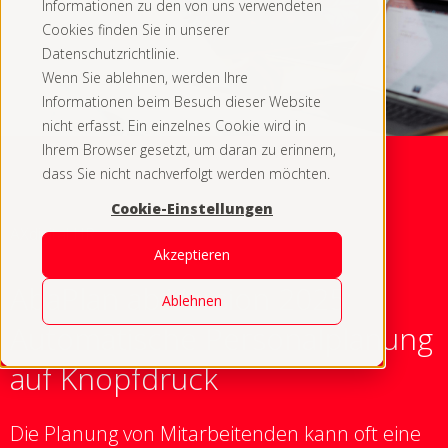
Informationen zu den von uns verwendeten
Cookies finden Sie in unserer
Datenschutzrichtlinie.
Wenn Sie ablehnen, werden Ihre
Informationen beim Besuch dieser Website
nicht erfasst. Ein einzelnes Cookie wird in
Ihrem Browser gesetzt, um daran zu erinnern,
dass Sie nicht nachverfolgt werden möchten.
Cookie-Einstellungen
AXdigital HR
Akzeptieren
AbaPlan ab Version 2025:
Ablehnen
Automatische Personalplanung
auf Knopfdruck
Die Planung von Mitarbeitenden kann oft eine