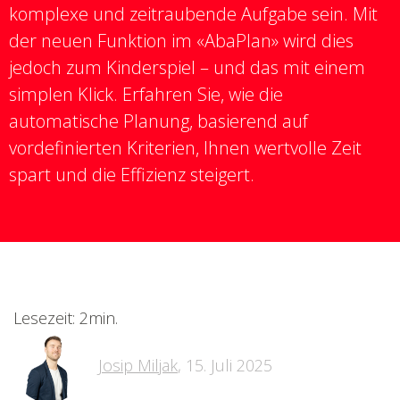
komplexe und zeitraubende Aufgabe sein. Mit
der neuen Funktion im «AbaPlan» wird dies
jedoch zum Kinderspiel – und das mit einem
simplen Klick. Erfahren Sie, wie die
automatische Planung, basierend auf
vordefinierten Kriterien, Ihnen wertvolle Zeit
spart und die Effizienz steigert.
Lesezeit: 2min.
Josip Miljak
,
15. Juli 2025