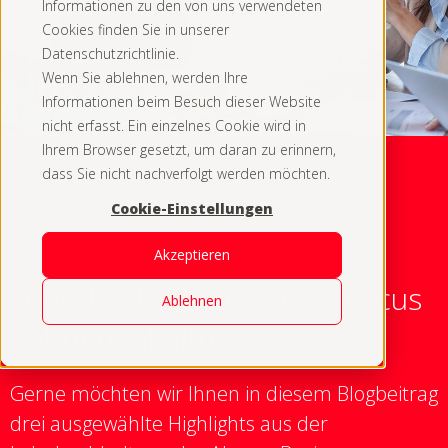
Informationen zu den von uns verwendeten
Cookies finden Sie in unserer
Datenschutzrichtlinie.
Wenn Sie ablehnen, werden Ihre
Informationen beim Besuch dieser Website
nicht erfasst. Ein einzelnes Cookie wird in
Ihrem Browser gesetzt, um daran zu erinnern,
dass Sie nicht nachverfolgt werden möchten.
Cookie-Einstellungen
AXdigital HR
Akzeptieren
Drei Highlights aus der Abacus
Ablehnen
Lohn­buch­haltung
Gerne möchten wir Ihnen in diesem Blogbeitrag
drei ausgewählte Highlights aus der