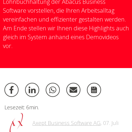
Lohnbuchhaltung der Abacus Business
Software vorstellen, die Ihren Arbeitsalltag
vereinfachen und effizienter gestalten werden.
Am Ende stellen wir Ihnen diese Highlights auch
gleich im System anhand eines Demovideos
vor.
Lesezeit: 6min.
Axept Business Software AG
,
07. Juli