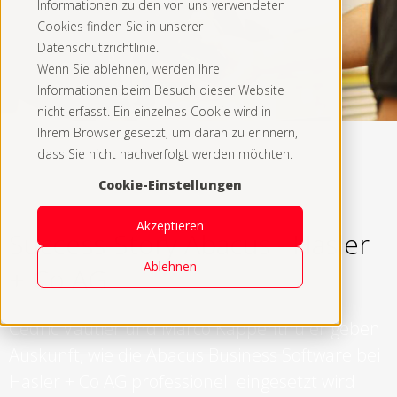
Informationen zu den von uns verwendeten
Cookies finden Sie in unserer
Datenschutzrichtlinie.
Wenn Sie ablehnen, werden Ihre
Informationen beim Besuch dieser Website
nicht erfasst. Ein einzelnes Cookie wird in
Ihrem Browser gesetzt, um daran zu erinnern,
dass Sie nicht nachverfolgt werden möchten.
Cookie-Einstellungen
ERP Abacus
Akzeptieren
Success-Story Abacus - Hasler
Ablehnen
+ Co AG
Cédric Vautier und Marco Kappenthuler geben
Auskunft, wie die Abacus Business Software bei
Hasler + Co AG professionell eingesetzt wird