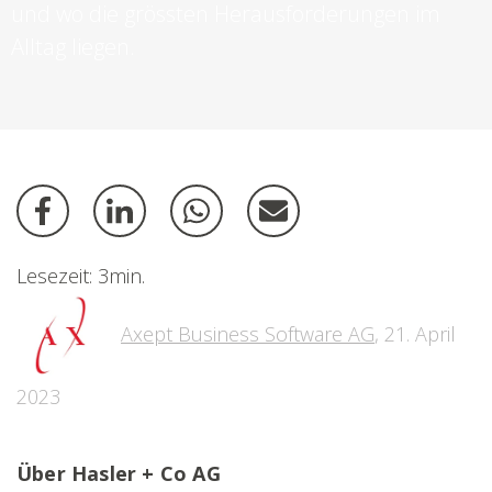
und wo die grössten Herausforderungen im
Alltag liegen.
Lesezeit: 3min.
Axept Business Software AG
,
21. April
2023
Über Hasler + Co AG