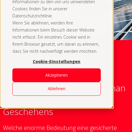
Informationen zu den von uns verwendeten
Cookies finden Sie in unserer
Datenschutzrichtlinie.
Wenn Sie ablehnen, werden Ihre
Informationen beim Besuch dieser Website
nicht erfasst. Ein einzelnes Cookie wird in
Ihrem Browser gesetzt, um daran zu erinnern,
dass Sie nicht nachverfolgt werden möchten.
Cookie-Einstellungen
Kunden & Projekte
Akzeptieren
Dank AXpower für EVU ist man
Ablehnen
bei SWG direkt am Puls des
Geschehens
Welche enorme Bedeutung eine gesicherte