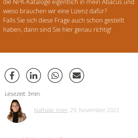
die NPK-Kataloge eigentlich in mein Abacus und
wieso brauchen wir eine Lizenz dafür?
Falls Sie sich diese Frage auch schon gestellt
haben, dann sind Sie hier genau richtig!
Lesezeit: 3min.
Nathalie Imer
,
29. November 2022