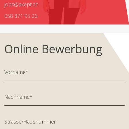
jobs@axept.ch
058 871 95 26
Online Bewerbung