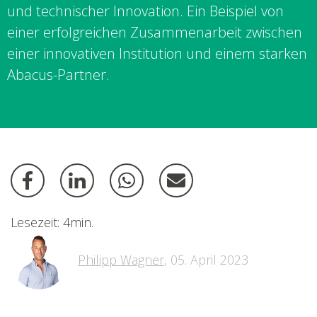
und technischer Innovation. E
in Beispiel von
einer erfolgreichen Zusammenarbeit zwischen
einer innovativen Institution und einem starken
Abacus-Partner.
Lesezeit: 4min.
Philipp Wagner
,
05. April 2023