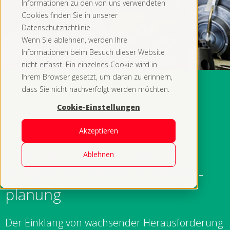
Informationen zu den von uns verwendeten
Cookies finden Sie in unserer
Datenschutzrichtlinie.
Wenn Sie ablehnen, werden Ihre
Informationen beim Besuch dieser Website
nicht erfasst. Ein einzelnes Cookie wird in
Ihrem Browser gesetzt, um daran zu erinnern,
dass Sie nicht nachverfolgt werden möchten.
Cookie-Einstellungen
AXcare
Akzeptieren
AbaPlan: Effizienz dank
Ablehnen
integrierter Personal­ein­satz­
planung
Der Einklang von wachsender Herausforderung