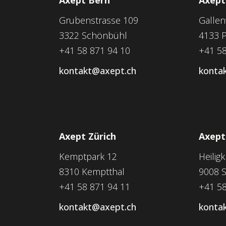
Grubenstrasse 109
Galle
3322 Schönbühl
4133 P
+41 58 871 94 10
+41 58
kontakt@axept.ch
konta
Axept Zürich
Axept 
Kemptpark 12
Heilig
8310 Kemptthal
9008 S
+41 58 871 94 11
+41 58
kontakt@axept.ch
konta