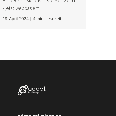
Entdecken Sie das neue AbaMenu
- jetzt webbasiert
18. April 2024 | 4 min. Lesezeit
adapt solutions ag