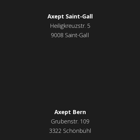
Kassenbücher sowie das Verbuchen in
die Finanzbuchhaltung auf einzelne User
Axept Saint-Gall
einzuschränken (z.B. Verbuchen der
Heiligkreuzstr. 5
Kassenbücher in die Finanzbuchhaltung
9008 Saint-Gall
nur durch Mitarbeitende der
Buchhaltung). Voraussetzungen zum
Verwenden der Funktion Kassabuch Die
Fibu-Konten, welche mit der Option
Kassabuch verwendet werden sollen,
müssen im Kontenstamm das Flag
«Kassabuch aktiv» gesetzt haben: Fazit
Das Führen von Kassenbüchern direkt
Axept Bern
im MyAbacus reduziert manuelle
Grubenstr. 109
Arbeitsschritte, spart Zeit und erhöht
3322 Schönbühl
die Transparenz. Unternehmen