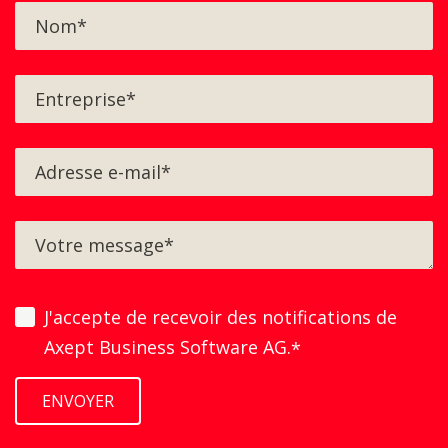
geführt: Gewünschtes Kassenbuch
wählen: Nun werden die letzten
Buchungen angezeigt: Mit Klick auf «+
Neuer Eintrag» wird eine neue Buchung
erstellt: Bei der Buchung muss die
vollständige Kontierung mitgegeben
werden. Ist die Buchung abgespeichert
worden, kann diese nochmals angeklickt
und ein Dokument hochgeladen werden:
Beim Verbuchen in die FIBU wird dieses
Dokument ins Dossier der Buchung
J'accepte de recevoir des notifications de
abgespeichert. Quittung drucken Soll
Axept Business Software AG.
*
eine Quittung gedruckt werden? Auch
das ist kein Problem. Mit dem Klick auf
die drei Punkte am rechten Rand der