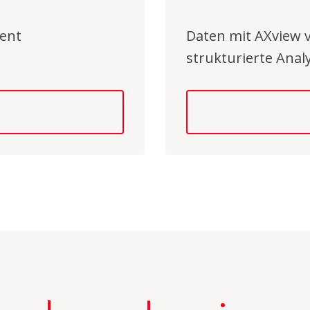
ment
Daten mit AXview vi
strukturierte Ana