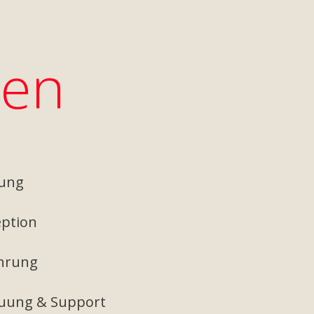
gen
ung
ption
hrung
uung & Support