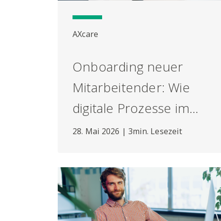
AXcare
Onboarding neuer
Mitarbeitender: Wie
digitale Prozesse im
AXcare Zeit sparen und
28. Mai 2026 | 3min. Lesezeit
Klarheit schaffen