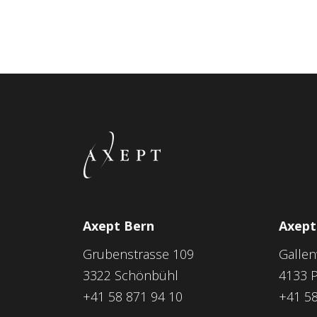
Axept Bern
Axept
Grubenstrasse 109
Galle
3322 Schönbühl
4133 P
+41 58 871 94 10
+41 58